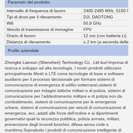
Parametri del prodotto
Intervallo di frequenza di lavoro
2400-2485 MHz, 5150-59
Tipi di droni per il rilevamento
DJI, DAOTONG
Wifi
50,8 GHz
Veicolo di trasmissione di immagine
FPV
Orario di lavoro
12 ore (con batteria Li)
Distanza di rilevamento
≥ 2 km (a seconda delle co
Profilo aziendale
Zhongke Lianxun (Shenzhen) Technology Co., Ltd è
un'impresa di
ricerca e sviluppo ad alta tecnologia. I nostri prodotti utilizzano
principalmente Mesh e LTE come tecnologie di base e software
ausiliario per il processo decisionale per formare sistemi di
comunicazione di emergenza di edifici sotterranei,sistemi di
comunicazione per indagini tattiche militari e di polizia, sistemi di
comunicazione per l'addestramento militare e di polizia non da
combattimento, sistemi di comunicazione per le emergenze
urbane, sistemi di comunicazione per veicoli di comunicazione di
emergenza, ecc.,adatti alle forze dell'ordine e ai dipartimenti
governativi quali la sicurezza pubblica, polizia armata, militari,
prevenzione degli incendi boschivi, difesa aerea civile e
marittima.Soprattutto i prodotti di comunicazione intelligente di