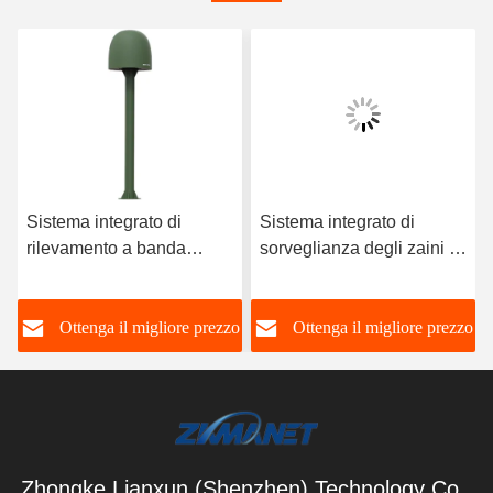
Sistema integrato di
Sistema integrato di
rilevamento a banda
sorveglianza degli zaini e
completa, ispezione e
di rilevamento degli UAV
attacco di droni
o
Ottenga il migliore prezzo
Ottenga il migliore prezzo
Zhongke Lianxun (Shenzhen) Technology Co.,