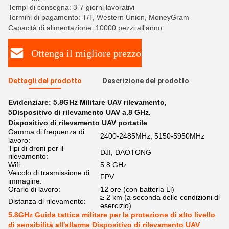
Tempi di consegna: 3-7 giorni lavorativi
Termini di pagamento: T/T, Western Union, MoneyGram
Capacità di alimentazione: 10000 pezzi all'anno
Ottenga il migliore prezzo
Dettagli del prodotto
Descrizione del prodotto
Evidenziare:
5.8GHz Militare UAV rilevamento
,
5Dispositivo di rilevamento UAV a.8 GHz
,
Dispositivo di rilevamento UAV portatile
Gamma di frequenza di
2400-2485MHz, 5150-5950MHz
lavoro:
Tipi di droni per il
DJI, DAOTONG
rilevamento:
Wifi:
5.8 GHz
Veicolo di trasmissione di
FPV
immagine:
Orario di lavoro:
12 ore (con batteria Li)
≥ 2 km (a seconda delle condizioni di
Distanza di rilevamento:
esercizio)
5.8GHz Guida tattica militare per la protezione di alto livello
di sensibilità all'allarme Dispositivo di rilevamento UAV